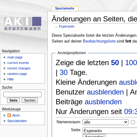
Spezialseite
Änderungen an Seiten, die 
←
Esperanto
Diese Spezialseite listet die letzten Änderungen
Seiten auf deiner
Beobachtungsliste
sind
fett
dar
Navigation
Anzeigeoptionen
main page
Zeige die letzten
50
|
10
current events
recent changes
|
30
Tage.
random page
Hilfe
Kleine Änderungen
ausb
Suche
Benutzer
ausblenden
| A
Beiträge
ausblenden
Nur Änderungen seit
09:
Werkzeuge
Atom
Spezialseiten
Namensraum:
Seite: