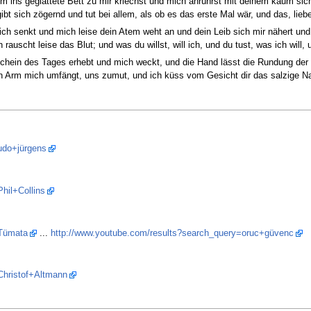
m ins geglättete Bett zu mir kriechst und mich anrührst mit deinem kaum sic
t sich zögernd und tut bei allem, als ob es das erste Mal wär, und das, liebe 
sich senkt und mich leise dein Atem weht an und dein Leib sich mir nähert und
 rauscht leise das Blut; und was du willst, will ich, und du tust, was ich will, u
Schein des Tages erhebt und mich weckt, und die Hand lässt die Rundung der S
in Arm mich umfängt, uns zumut, und ich küss vom Gesicht dir das salzige Nas
udo+jürgens
hil+Collins
=Tümata
...
http://www.youtube.com/results?search_query=oruc+güvenc
Christof+Altmann