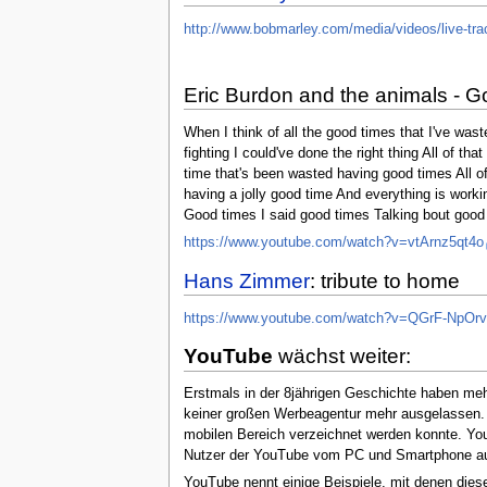
http://www.bobmarley.com/media/videos/live-trac
Eric Burdon and the animals - G
When I think of all the good times that I've was
fighting I could've done the right thing All of t
time that's been wasted having good times All of
having a jolly good time And everything is workin
Good times I said good times Talking bout good
https://www.youtube.com/watch?v=vtArnz5qt4o
Hans Zimmer
: tribute to home
https://www.youtube.com/watch?v=QGrF-NpOr
YouTube
wächst weiter:
Erstmals in der 8jährigen Geschichte haben me
keiner großen Werbeagentur mehr ausgelassen. 
mobilen Bereich verzeichnet werden konnte. You
Nutzer der YouTube vom PC und Smartphone aus 
YouTube nennt einige Beispiele, mit denen diese