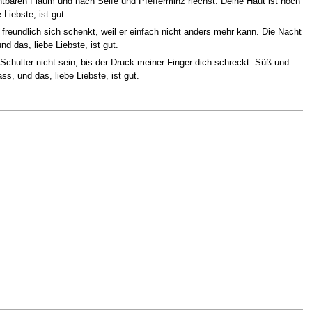
htbaren Flaum und nach Seife und Pfefferminz riechst. Deine Haut ist noch
Liebste, ist gut.
 freundlich sich schenkt, weil er einfach nicht anders mehr kann. Die Nacht
nd das, liebe Liebste, ist gut.
chulter nicht sein, bis der Druck meiner Finger dich schreckt. Süß und
s, und das, liebe Liebste, ist gut.