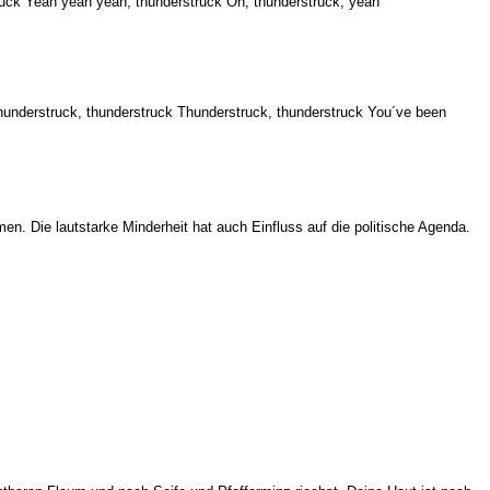
truck Yeah yeah yeah, thunderstruck Oh, thunderstruck, yeah
hunderstruck, thunderstruck Thunderstruck, thunderstruck You´ve been
. Die lautstarke Minderheit hat auch Einfluss auf die politische Agenda.