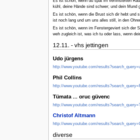
Es ist schön, wenn du spät im verfinsterten Rau
kühl, deine Hände sind schwer; und dein Mund gib
Es ist schön, wenn die Brust sich dir hebt und 
ist noch lang und um uns alles still, in den Ohren
Es ist schön, wenn im Fenstergeviert sich der 
weh zugleich ist, was ich tu oder lass, wenn de
12.11. - vhs jettingen
Udo jürgens
http://www.youtube.com/results?search_query=
Phil Collins
http://www.youtube.com/results?search_query=P
Tümata ... oruc güvenc
http://www.youtube.com/results?search_query
Christof Altmann
http://www.youtube.com/results?search_query=
diverse