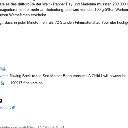
re es das drittgrößte der Welt - Rapper Psy und Madonna müssten 200.000 m
genturen immer mehr an Bedeutung, und wird von den 100 größten Werbern 
rzen Werbefilmen erscheint.
t, dass in jeder Minute mehr als 72 Stunden Filmmaterial zu YouTube hochg
0
ver is flowing Back to the Sea Mother Earth carry me A Child I will always b
... 190917 fine version
g
orldfly
youtube.com/watch?v=aTNAA88BzVc