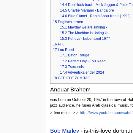
14.4
Don't look back - Mick Jagger & Peter T
14.5
Charlie Mariano - Bangalore
14.6
Blue Camel - Rabih Abou-Khalil [1992]
15
Englisch lernen
15.1
Mayday we are sinking -
15.2
The Machine is Us/ing Us
15.3
Puhdys - Lebenszeit 1977
16
PFC
17
Lou Reed
17.1
Baton Rouge
17.2
Perfect Day - Lou Reed
17.3
7seconds
17.4
Adventskalender 2024
18
GEDICHT ZUM TAG
Anouar Brahem
was born on October 20, 1957 in the town of Half
jazz audience, he fuses Arab classical music, f
> fine music > >
http://www.youtube.com/wat
Bob Marley
- is-this-love dortm