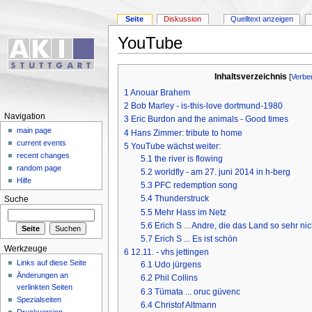
Seite
Diskussion
Quelltext anzeigen
YouTube
Inhaltsverzeichnis
[
Verbe
1
Anouar Brahem
2
Bob Marley - is-this-love dortmund-1980
Navigation
3
Eric Burdon and the animals - Good times
main page
4
Hans Zimmer: tribute to home
current events
5
YouTube wächst weiter:
recent changes
5.1
the river is flowing
random page
5.2
worldfly - am 27. juni 2014 in h-berg
Hilfe
5.3
PFC redemption song
5.4
Thunderstruck
Suche
5.5
Mehr Hass im Netz
5.6
Erich S ... Andre, die das Land so sehr nic
5.7
Erich S ... Es ist schön
Werkzeuge
6
12.11. - vhs jettingen
Links auf diese Seite
6.1
Udo jürgens
Änderungen an
6.2
Phil Collins
verlinkten Seiten
6.3
Tümata ... oruc güvenc
Spezialseiten
6.4
Christof Altmann