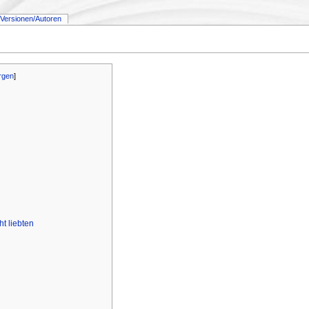
Versionen/Autoren
rgen
]
ht liebten