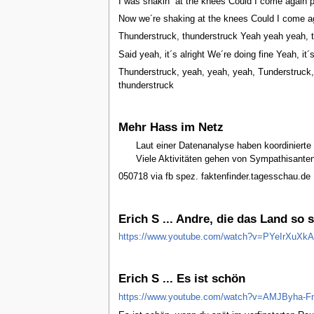
I was shakin´ at the knees Could I come again 
Now we´re shaking at the knees Could I come a
Thunderstruck, thunderstruck Yeah yeah yeah, 
Said yeah, it´s alright We´re doing fine Yeah, it´s
Thunderstruck, yeah, yeah, yeah, Tunderstruck,
thunderstruck
Mehr Hass im Netz
Laut einer Datenanalyse haben koordinierte
Viele Aktivitäten gehen von Sympathisante
050718 via fb spez. faktenfinder.tagesschau.de 
Erich S ... Andre, die das Land so s
https://www.youtube.com/watch?v=PYeIrXuXkA
Erich S ... Es ist schön
https://www.youtube.com/watch?v=AMJByha-F