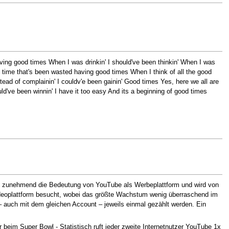
aving good times When I was drinkin' I should've been thinkin' When I was
ood time that's been wasted having good times When I think of all the good
tead of complainin' I couldv'e been gainin' Good times Yes, here we all are
ould've been winnin' I have it too easy And its a beginning of good times
ch zunehmend die Bedeutung von YouTube als Werbeplattform und wird von
deoplattform besucht, wobei das größte Wachstum wenig überraschend im
 auch mit dem gleichen Account – jeweils einmal gezählt werden. Ein
 beim Super Bowl - Statistisch ruft jeder zweite Internetnutzer YouTube 1x