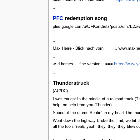
...
PFC
redemption song
plus.google.com/u/0/+KarlDietz/posts/dm7E2z
...
Max Herre - Blick nach vorn === ... www.maxhe
...
wild horses ... fine version ...===
https://www.
...
Thunderstruck
(AC/DC)
I was caught In the middle of a railroad track 
help, no help from you (Thunder)
Sound of the drums Beatin´ in my heart The thu
Went down the highway Broke the limit, we hit
all the fools Yeah, yeah, they, they, they blew o