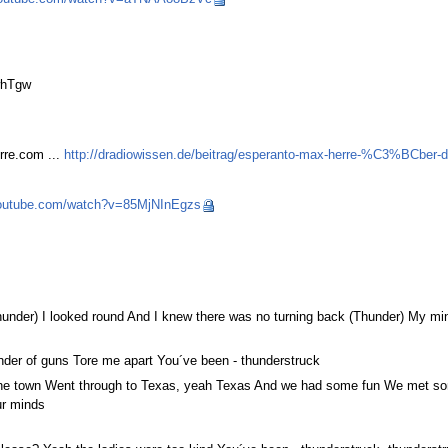
whTgw
rre.com ...
http://dradiowissen.de/beitrag/esperanto-max-herre-%C3%BCber-d
youtube.com/watch?v=85MjNInEgzs
(Thunder) I looked round And I knew there was no turning back (Thunder) My m
nder of guns Tore me apart You´ve been - thunderstruck
 the town Went through to Texas, yeah Texas And we had some fun We met som
ur minds