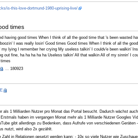
ks/is-this-love-dortmund-1980-uprising-live/
ood times
ted having good times When I think of all the good time that 's been wasted h
hat boozin' I was really losin' Good times Good times When I think of all the g
 my lying I remember her crying My useless talkin' I couldv'e been walkin' Ins
g out fine, ha ha ha ha ha Useless talkin' All that walkin All of my sinnin' I c
 times
... 180923
vE
hr als 1 Milliarden Nutzer pro Monat das Portal besucht. Dadurch wächst au
Erstmals haben im vergangen Monat mehr als 1 Milliarde Nutzer Googles Vi
Tube gibt allerdings zu Bedenken, dass Aufrufe von verschiedenen Geräten –
nutzt, wird also 2x gezählt.
 Zahl in Relationen gesetzt werden kann: - 10x so viele Nutzer wie Zuschauer