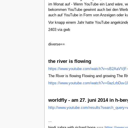
im Monat auf - Wenn YouTube ein Land wäre, wä
bekommen YouTube gewinnt auch bei den Werbea
auch auf YouTube in Form von Anzeigen oder ku
Vor knapp einem Jahr hatte YouTube angekündig
2403 via gwb
diverse==
the river is flowing
https://www.youtube.com/watch?v=sB2AaVVjF-
The River is flowing Flowing and growing The Ri
https://www.youtube.com/watch?v=0azLrbDuv1I
worldfly - am 27. juni 2014 in h-ber
http://www.youtube.com/results?search_query=w
...
hindi zahra with richard bona ===
https://www.