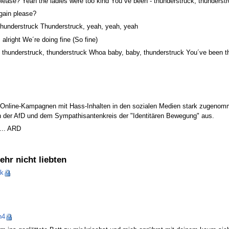
please? Yeah the ladies were too kind You´ve been - thunderstruck, thunders
gain please?
thunderstruck Thunderstruck, yeah, yeah, yeah
 alright We´re doing fine (So fine)
 thunderstruck, thunderstruck Whoa baby, baby, thunderstruck You´ve been t
 Online-Kampagnen mit Hass-Inhalten in den sozialen Medien stark zugenommen
n der AfD und dem Sympathisantenkreis der "Identitären Bewegung" aus.
... ARD
ehr nicht liebten
k
n4