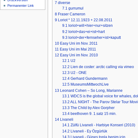
Druckversion
7
diverse
Permanenter Link
7.1
gurrumul
8
Fraser Cameron
9
Loriot * 12.11.1923 + 22.08.2011
9.1
loriot+will+hier+nur+sitzen
9.2
loriot+das+ei+ist+hart
9.3
loriot+der+fernseher+ist+kaputt
10
Easy Uni im Nov. 2011
11
Easy Uni im Mai 2011
12
Easy Uni im Nov. 2010
12.1
U2
12.2
Lien de coster: arctic calling via vimeo
12.3
U2 - ONE
12.4
Gerhard Gundermann
12.5
MuseumsMittwochLive
13
Leonard Cohen – So Long, Marianne
13.1
WDCS is the global voice for whales, do
13.2
ALL NIGHT - The Parov Stelar Tour Mov
13.3
The Child by Alex Gorpher
13.4
beethoven 9. 1.satz 15 min.
14
Livaneli
14.1
Zülfü Livaneli - Harbiye Konseri (2010)
14.2
Livaneli - Ey Özgürlük
14.3
Livaneli - Güneş topla benim için