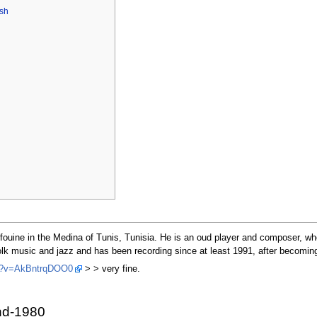
osh
ouine in the Medina of Tunis, Tunisia. He is an oud player and composer, who i
olk music and jazz and has been recording since at least 1991, after becoming
ch?v=AkBntrqDOO0
> > very fine.
und-1980