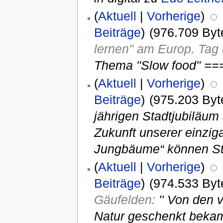
(
Aktuell
|
Vorherige
)
Beiträge
)
(976.709 Byt
lernen" am Europ. Tag
Thema "Slow food" ==
(
Aktuell
|
Vorherige
)
Beiträge
)
(975.203 Byt
jährigen Stadtjubiläum
Zukunft unserer einziga
Jungbäume“ können St
(
Aktuell
|
Vorherige
)
Beiträge
)
(974.533 Byt
Gäufelden:
'' Von den 
Natur geschenkt bekam