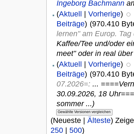
Ingeborg Bachmann
am
(
Aktuell
|
Vorherige
)
Beiträge
)
(970.410 Byt
lernen" am Europ. Tag
Kaffee/Tee und/oder ei
meet" oder in real über
(
Aktuell
|
Vorherige
)
Beiträge
)
(970.410 Byt
07.2026=:
... ====Vern
30.09.2026, 18 Uhr==
sommer ...)
(Neueste |
Älteste
) Zeig
250
|
500
)