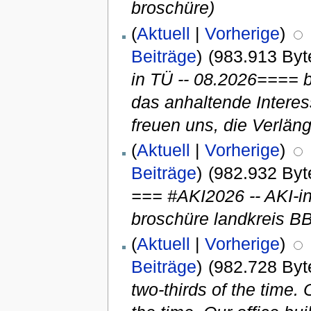
broschüre)
(
Aktuell
|
Vorherige
)
Beiträge
)
(983.913 Byt
in TÜ -- 08.2026==== b
das anhaltende Interes
freuen uns, die Verlän
(
Aktuell
|
Vorherige
)
Beiträge
)
(982.932 Byt
=== #AKI2026 -- AKI-i
broschüre landkreis BB
(
Aktuell
|
Vorherige
)
Beiträge
)
(982.728 Byt
two-thirds of the time.