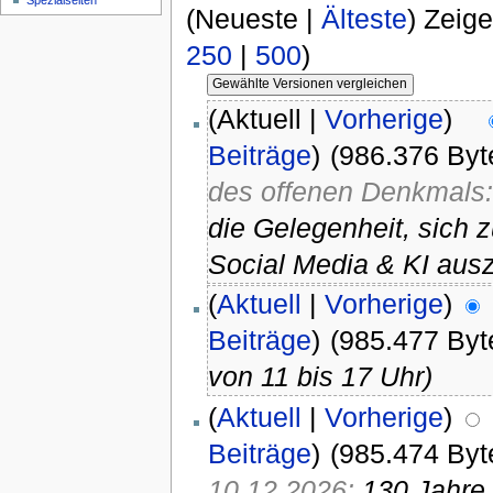
Spezialseiten
(Neueste |
Älteste
) Zeig
250
|
500
)
(Aktuell |
Vorherige
)
Beiträge
)
(986.376 Byt
des offenen Denkmals
die Gelegenheit, sich 
Social Media & KI aus
(
Aktuell
|
Vorherige
)
Beiträge
)
(985.477 Byt
von 11 bis 17 Uhr)
(
Aktuell
|
Vorherige
)
Beiträge
)
(985.474 Byt
10.12.2026:
130 Jahre