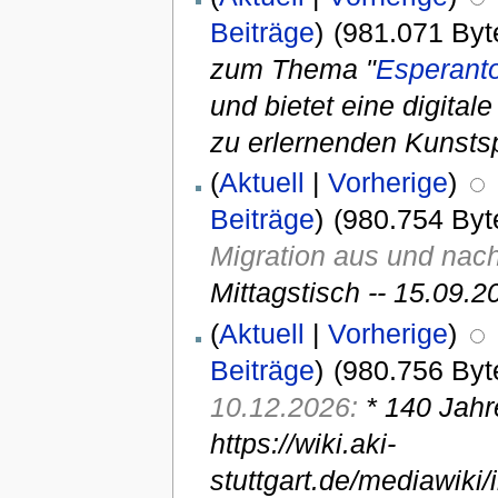
Beiträge
)
(981.071 Byt
zum Thema "
Esperant
und bietet eine digita
zu erlernenden Kunsts
(
Aktuell
|
Vorherige
)
Beiträge
)
(980.754 Byt
Migration aus und nach 
Mittagstisch -- 15.09.
(
Aktuell
|
Vorherige
)
Beiträge
)
(980.756 Byt
10.12.2026:
* 140 Jah
https://wiki.aki-
stuttgart.de/mediawik