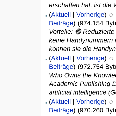
erschaffen hat, ist die
(
Aktuell
|
Vorherige
)
Beiträge
)
(974.154 Byt
Vorteile: 🔴 Reduziert
keine Handynummern m
können sie die Handyn
(
Aktuell
|
Vorherige
)
Beiträge
)
(972.754 Byt
Who Owns the Knowledg
Academic Publishing Dm
artificial intelligence (
(
Aktuell
|
Vorherige
)
Beiträge
)
(970.260 Byt