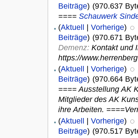
Beiträge
)
(970.637 Byt
====
Schauwerk Sinde
(
Aktuell
|
Vorherige
)
Beiträge
)
(970.671 Byt
Demenz:
Kontakt und I
https://www.herrenbe
(
Aktuell
|
Vorherige
)
Beiträge
)
(970.664 Byt
==== Ausstellung AK Ku
Mitglieder des AK Kun
ihre Arbeiten. ====Ver
(
Aktuell
|
Vorherige
)
Beiträge
)
(970.517 Byt