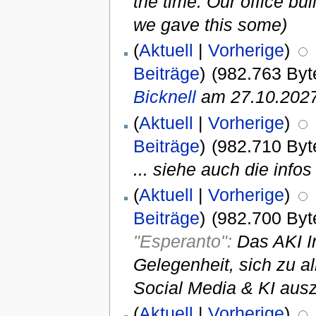
the time. Our office bui
we gave this some)
(
Aktuell
|
Vorherige
)
Beiträge
)
(982.763 Byt
Bicknell
am 27.10.202
(
Aktuell
|
Vorherige
)
Beiträge
)
(982.710 Byt
... siehe auch die info
(
Aktuell
|
Vorherige
)
Beiträge
)
(982.700 Byt
"Esperanto":
Das AKI In
Gelegenheit, sich zu a
Social Media & KI aus
(
Aktuell
|
Vorherige
)