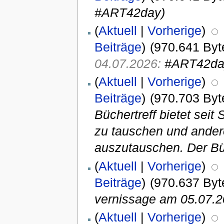
#ART42day)
(
Aktuell
|
Vorherige
)
Beiträge
)
(970.641 Byt
04.07.2026:
#ART42da
(
Aktuell
|
Vorherige
)
Beiträge
)
(970.703 Byt
Büchertreff bietet sei
zu tauschen und andere 
auszutauschen. Der Büc
(
Aktuell
|
Vorherige
)
Beiträge
)
(970.637 Byt
vernissage am 05.07.2
(
Aktuell
|
Vorherige
)