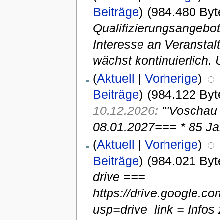
Beiträge
)
(984.480 Byt
Qualifizierungsangebo
Interesse an Veransta
wächst kontinuierlich.
(
Aktuell
|
Vorherige
)
Beiträge
)
(984.122 Byt
10.12.2026:
'''Voschau
08.01.2027=== * 85 J
(
Aktuell
|
Vorherige
)
Beiträge
)
(984.021 Byt
drive ===
https://drive.google
usp=drive_link = Infos