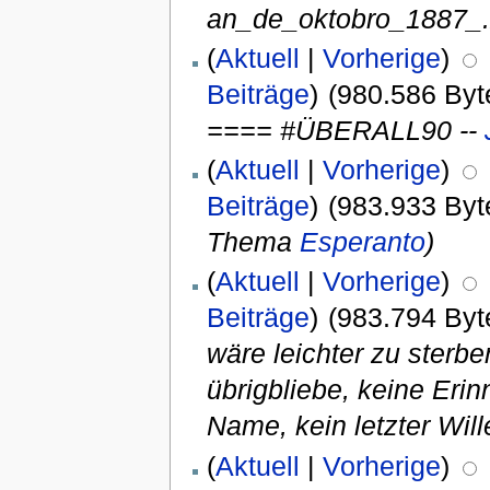
an_de_oktobro_1887_.
(
Aktuell
|
Vorherige
)
Beiträge
)
(980.586 Byt
==== #ÜBERALL90 --
(
Aktuell
|
Vorherige
)
Beiträge
)
(983.933 Byt
Thema
Esperanto
)
(
Aktuell
|
Vorherige
)
Beiträge
)
(983.794 Byt
wäre leichter zu sterb
übrigbliebe, keine Eri
Name, kein letzter Will
(
Aktuell
|
Vorherige
)