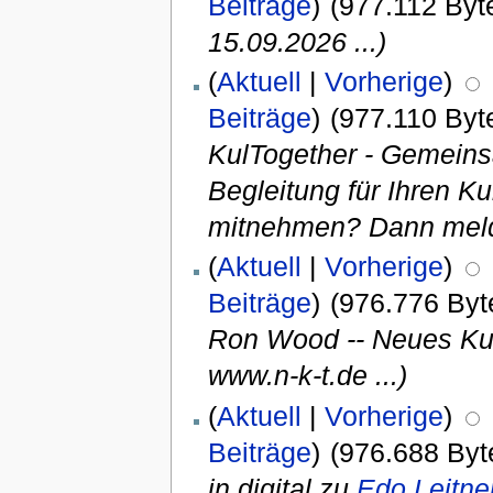
Beiträge
)
(977.112 Byt
15.09.2026 ...)
(
Aktuell
|
Vorherige
)
Beiträge
)
(977.110 Byt
KulTogether - Gemeinsa
Begleitung für Ihren 
mitnehmen? Dann melde
(
Aktuell
|
Vorherige
)
Beiträge
)
(976.776 Byt
Ron Wood -- Neues Ku
www.n-k-t.de ...)
(
Aktuell
|
Vorherige
)
Beiträge
)
(976.688 Byt
in digital zu
Edo Leitne