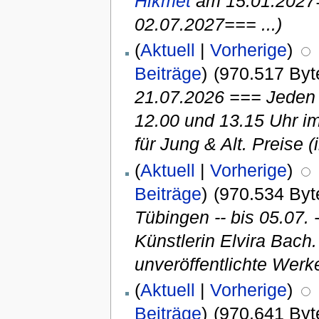
Hikmet
am 15.01.2027
02.07.2027=== ...)
(
Aktuell
|
Vorherige
)
Beiträge
)
(970.517 Byt
21.07.2026 === Jeden 
12.00 und 13.15 Uhr i
für Jung & Alt. Preise (
(
Aktuell
|
Vorherige
)
Beiträge
)
(970.534 Byt
Tübingen -- bis 05.07. -
Künstlerin Elvira Bach.
unveröffentlichte Werke
(
Aktuell
|
Vorherige
)
Beiträge
)
(970.641 Byt