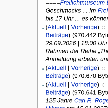
====
Freilichtmuseum 
Geschmacks ... im
Fre
bis 17 Uhr ... es könne
(
Aktuell
|
Vorherige
)
Beiträge
)
(970.442 Byt
29.09.2026 | 18:00 Uh
Rahmen der Reihe „Thes
Anmeldung erbeten unt
(
Aktuell
|
Vorherige
)
Beiträge
)
(970.670 Byt
(
Aktuell
|
Vorherige
)
Beiträge
)
(970.641 Byt
125 Jahre
Carl R. Rog