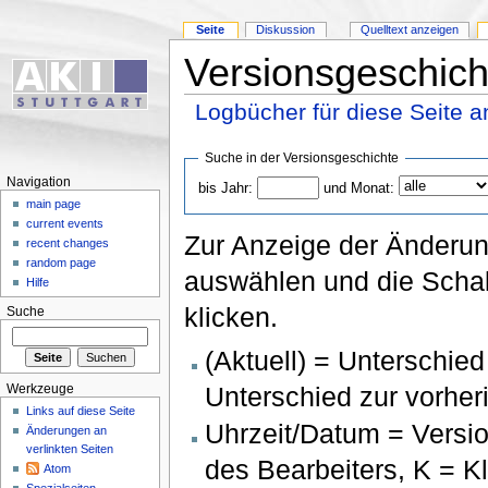
Seite
Diskussion
Quelltext anzeigen
Versionsgeschich
Logbücher für diese Seite 
Suche in der Versionsgeschichte
Navigation
bis Jahr:
und Monat:
main page
current events
Zur Anzeige der Änderun
recent changes
random page
auswählen und die Schal
Hilfe
klicken.
Suche
(Aktuell) = Unterschied
Unterschied zur vorher
Werkzeuge
Links auf diese Seite
Uhrzeit/Datum = Versio
Änderungen an
verlinkten Seiten
des Bearbeiters, K = K
Atom